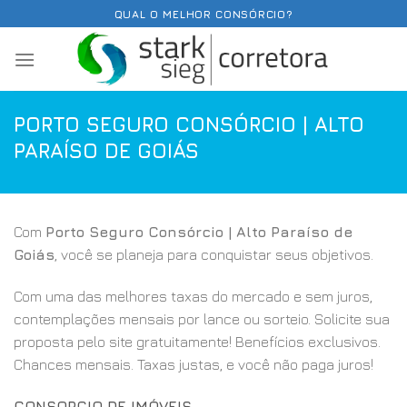
Skip
QUAL O MELHOR CONSÓRCIO?
to
content
PORTO SEGURO CONSÓRCIO | ALTO
PARAÍSO DE GOIÁS
Com
Porto Seguro Consórcio | Alto Paraíso de
Goiás
, você se planeja para conquistar seus objetivos.
Com uma das melhores taxas do mercado e sem juros,
contemplações mensais por lance ou sorteio. Solicite sua
proposta pelo site gratuitamente! Benefícios exclusivos.
Chances mensais. Taxas justas, e você não paga juros!
CONSORCIO DE IMÓVEIS