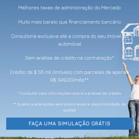
Melhores taxas de administração do Mercado
Muito mais barato que financiamento bancário
Consultoria exclusiva até a compra do seu imóvel ou
automóvel
Sem análise de crédito na contratação*
Crédito de $ 55 mil (Imóveis) com parcelas de apenas
R$ 349,00/mês**
* Consulte mais informações sobre a análise de crédito
** Sujeito a alterações sem prévio aviso e disponibilidade de
quotas
FAÇA UMA SIMULAÇÃO GRÁTIS