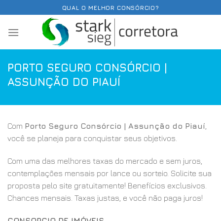
Skip
QUAL O MELHOR CONSÓRCIO?
to
content
PORTO SEGURO CONSÓRCIO |
ASSUNÇÃO DO PIAUÍ
Com
Porto Seguro Consórcio | Assunção do Piauí
,
você se planeja para conquistar seus objetivos.
Com uma das melhores taxas do mercado e sem juros,
contemplações mensais por lance ou sorteio. Solicite sua
proposta pelo site gratuitamente! Benefícios exclusivos.
Chances mensais. Taxas justas, e você não paga juros!
CONSORCIO DE IMÓVEIS