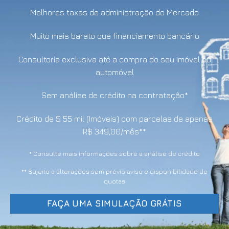
Melhores taxas de administração do Mercado
Muito mais barato que financiamento bancário
Consultoria exclusiva até a compra do seu imóvel ou
automóvel
Sem análise de crédito na contratação*
Crédito de $ 55 mil (Imóveis) com parcelas de apenas
R$ 349,00/mês**
* Consulte mais informações sobre a análise de crédito
** Sujeito a alterações sem prévio aviso e disponibilidade de
quotas
FAÇA UMA SIMULAÇÃO GRÁTIS