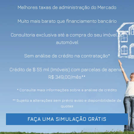
Melhores taxas de administração do Mercado
Muito mais barato que financiamento bancário
Consultoria exclusiva até a compra do seu imóvel ou
automóvel
Sem análise de crédito na contratação*
Crédito de $ 55 mil (Imóveis) com parcelas de apenas
R$ 349,00/mês**
* Consulte mais informações sobre a análise de crédito
** Sujeito a alterações sem prévio aviso e disponibilidade de
quotas
FAÇA UMA SIMULAÇÃO GRÁTIS