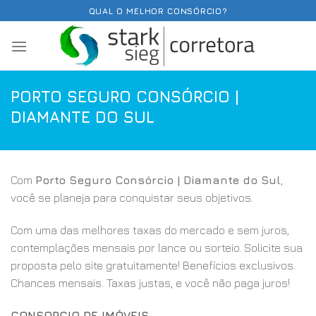
Skip
QUAL O MELHOR CONSÓRCIO?
to
content
PORTO SEGURO CONSÓRCIO |
DIAMANTE DO SUL
Com
Porto Seguro Consórcio | Diamante do Sul
,
você se planeja para conquistar seus objetivos.
Com uma das melhores taxas do mercado e sem juros,
contemplações mensais por lance ou sorteio. Solicite sua
proposta pelo site gratuitamente! Benefícios exclusivos.
Chances mensais. Taxas justas, e você não paga juros!
CONSORCIO DE IMÓVEIS