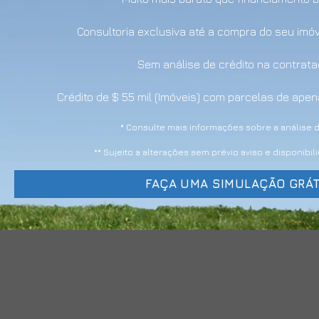
Consultoria exclusiva até a compra do seu imó
Sem análise de crédito na contrat
Crédito de $ 55 mil (Imóveis) com parcelas de ap
* Consulte mais informações sobre a análise d
** Sujeito a alterações sem prévio aviso e disponibi
FAÇA UMA SIMULAÇÃO GRÁT