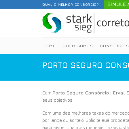
Skip
SIMULE 
QUAL O MELHOR CONSÓRCIO?
to
content
HOME
QUEM SOMOS
CONSÓRCIOS
PORTO SEGURO CONSÓ
Com
Porto Seguro Consórcio | Erval 
seus objetivos.
Com uma das melhores taxas do mercado
por lance ou sorteio. Solicite sua propost
exclusivos. Chances mensais. Taxas justa