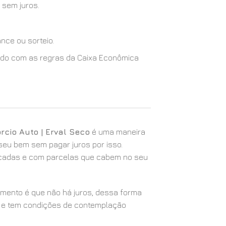
 sem juros.
nce ou sorteio.
cordo com as regras da Caixa Econômica
rcio Auto | Erval Seco
é uma maneira
 seu bem sem pagar juros por isso.
icadas e com parcelas que cabem no seu
iamento é que não há juros, dessa forma
 e tem condições de contemplação