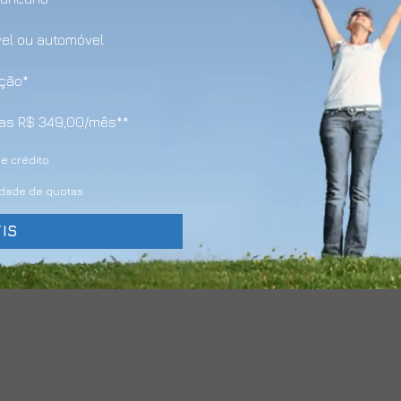
vel ou automóvel
ação*
enas R$ 349,00/mês**
e crédito
lidade de quotas
IS