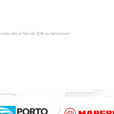
eio, lance fixo de 30% ou lance livre