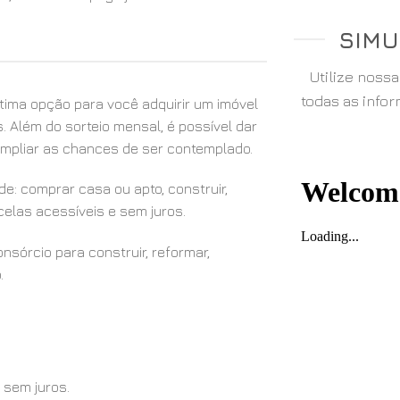
SIMU
Utilize noss
todas as info
ima opção para você adquirir um imóvel
. Além do sorteio mensal, é possível dar
 ampliar as chances de ser contemplado.
e: comprar casa ou apto, construir,
elas acessíveis e sem juros.
sórcio para construir, reformar,
.
 sem juros.