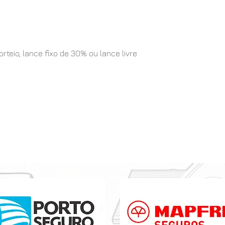
eio, lance fixo de 30% ou lance livre