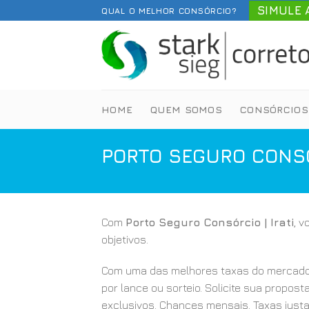
Skip
SIMULE 
QUAL O MELHOR CONSÓRCIO?
to
content
HOME
QUEM SOMOS
CONSÓRCIOS
PORTO SEGURO CONSÓR
Com
Porto Seguro Consórcio | Irati
, 
objetivos.
Com uma das melhores taxas do mercado
por lance ou sorteio. Solicite sua propost
exclusivos. Chances mensais. Taxas justa