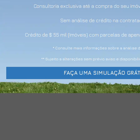
Consultoria exclusiva até a compra do seu imó
Sem análise de crédito na contrat
Crédito de $ 55 mil (Imóveis) com parcelas de ap
* Consulte mais informações sobre a análise d
** Sujeito a alterações sem prévio aviso e disponibi
FAÇA UMA SIMULAÇÃO GRÁT