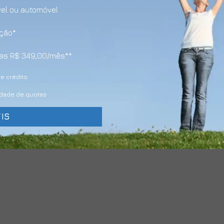
vel ou automóvel
ação*
enas R$ 349,00/mês**
e crédito
lidade de quotas
IS