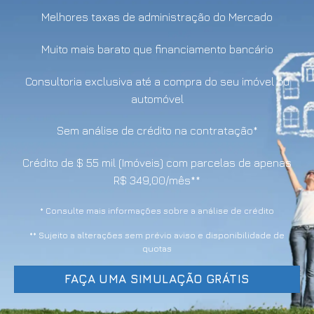
Melhores taxas de administração do Mercado
Muito mais barato que financiamento bancário
Consultoria exclusiva até a compra do seu imóvel ou
automóvel
Sem análise de crédito na contratação*
Crédito de $ 55 mil (Imóveis) com parcelas de apenas
R$ 349,00/mês**
* Consulte mais informações sobre a análise de crédito
** Sujeito a alterações sem prévio aviso e disponibilidade de
quotas
FAÇA UMA SIMULAÇÃO GRÁTIS