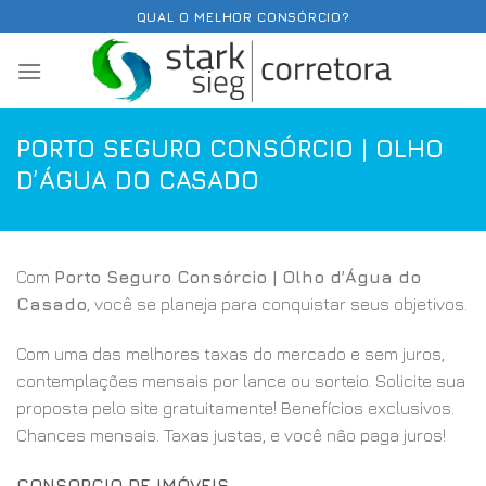
Skip
QUAL O MELHOR CONSÓRCIO?
to
content
PORTO SEGURO CONSÓRCIO | OLHO
D’ÁGUA DO CASADO
Com
Porto Seguro Consórcio | Olho d’Água do
Casado
, você se planeja para conquistar seus objetivos.
Com uma das melhores taxas do mercado e sem juros,
contemplações mensais por lance ou sorteio. Solicite sua
proposta pelo site gratuitamente! Benefícios exclusivos.
Chances mensais. Taxas justas, e você não paga juros!
CONSORCIO DE IMÓVEIS