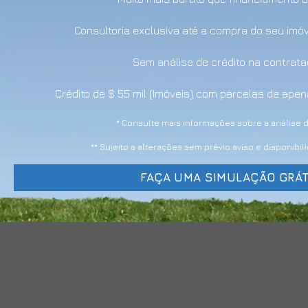
Consultoria exclusiva até a compra do seu imó
Sem análise de crédito na contrat
Crédito de $ 55 mil (Imóveis) com parcelas de ap
* Consulte mais informações sobre a análise d
** Sujeito a alterações sem prévio aviso e disponibi
FAÇA UMA SIMULAÇÃO GRÁT