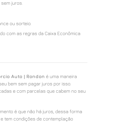
 sem juros.
nce ou sorteio.
cordo com as regras da Caixa Econômica
rcio Auto | Rondon
é uma maneira
 seu bem sem pagar juros por isso.
icadas e com parcelas que cabem no seu
iamento é que não há juros, dessa forma
 e tem condições de contemplação