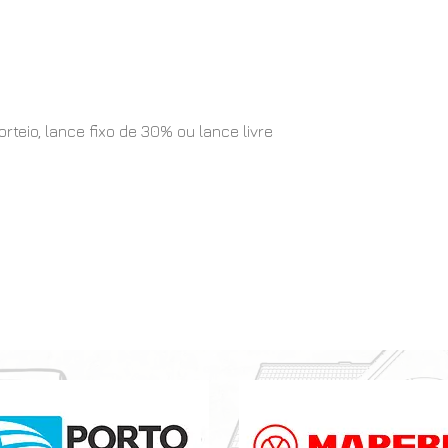
eio, lance fixo de 30% ou lance livre