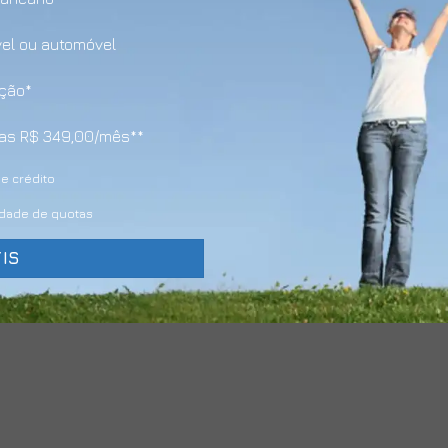
vel ou automóvel
ação*
enas R$ 349,00/mês**
e crédito
lidade de quotas
IS