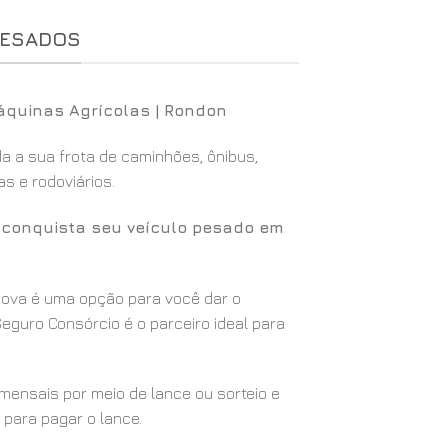
PESADOS
áquinas Agrícolas | Rondon
 a sua frota de caminhões, ônibus,
s e rodoviários.
ê conquista seu veículo pesado em
 nova é uma opção para você dar o
eguro Consórcio é o parceiro ideal para
ensais por meio de lance ou sorteio e
 para pagar o lance.