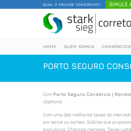
Skip
SIMULE 
QUAL O MELHOR CONSÓRCIO?
to
content
HOME
QUEM SOMOS
CONSÓRCIOS
PORTO SEGURO CONS
Com
Porto Seguro Consórcio | Rondo
objetivos.
Com uma das melhores taxas do mercado
por lance ou sorteio. Solicite sua propost
exclusivos. Chances mensais. Taxas justa