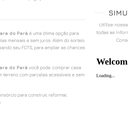
SIMU
Utilize noss
todas as info
bara do Pará
é uma ótima opção para
Consó
elas mensais e sem juros. Além do sorteio
 usando seu FGTS, para ampliar as chances
bara do Pará
você pode: comprar casa
um terreno com parcelas acessíveis e sem
sórcio para construir, reformar,
.