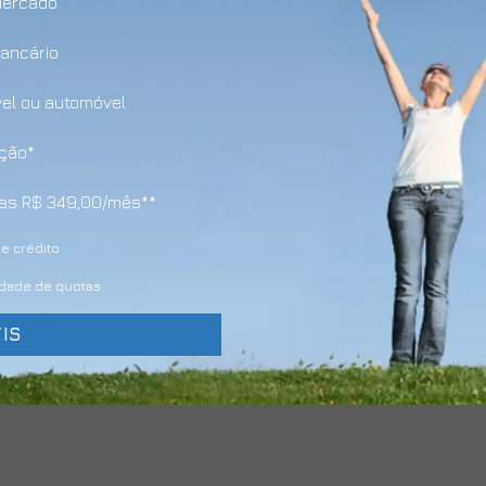
Mercado
bancário
vel ou automóvel
ação*
enas R$ 349,00/mês**
e crédito
lidade de quotas
IS