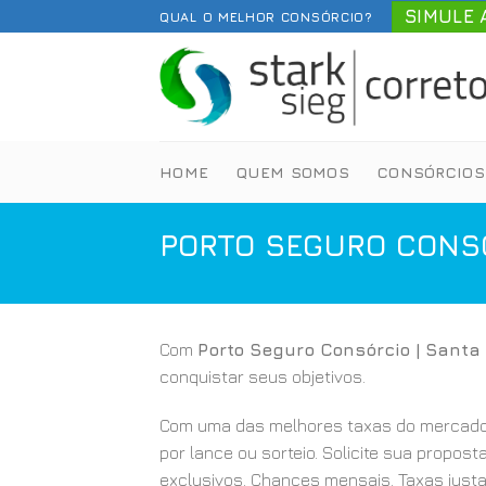
Skip
SIMULE 
QUAL O MELHOR CONSÓRCIO?
to
content
HOME
QUEM SOMOS
CONSÓRCIOS
PORTO SEGURO CONSÓ
Com
Porto Seguro Consórcio | Santa
conquistar seus objetivos.
Com uma das melhores taxas do mercado
por lance ou sorteio. Solicite sua propost
exclusivos. Chances mensais. Taxas justa