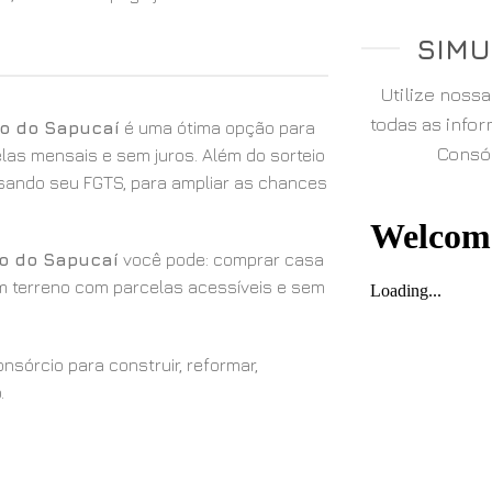
SIMU
Utilize noss
todas as info
lo do Sapucaí
é uma ótima opção para
Consór
elas mensais e sem juros. Além do sorteio
 usando seu FGTS, para ampliar as chances
lo do Sapucaí
você pode: comprar casa
um terreno com parcelas acessíveis e sem
sórcio para construir, reformar,
.