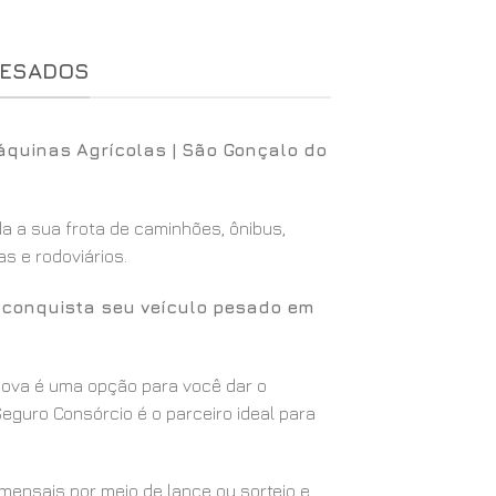
PESADOS
áquinas Agrícolas | São Gonçalo do
 a sua frota de caminhões, ônibus,
s e rodoviários.
ê conquista seu veículo pesado em
 nova é uma opção para você dar o
eguro Consórcio é o parceiro ideal para
ensais por meio de lance ou sorteio e