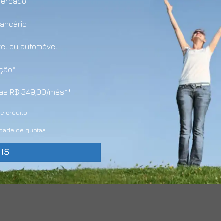
Mercado
bancário
vel ou automóvel
ação*
enas R$ 349,00/mês**
e crédito
lidade de quotas
IS