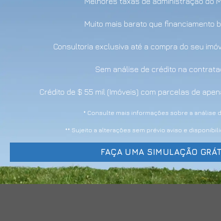
Melhores taxas de administração do 
Muito mais barato que financiamento 
Consultoria exclusiva até a compra do seu imó
Sem análise de crédito na contrat
Crédito de $ 55 mil (Imóveis) com parcelas de ap
* Consulte mais informações sobre a análise d
** Sujeito a alterações sem prévio aviso e disponibi
FAÇA UMA SIMULAÇÃO GRÁT