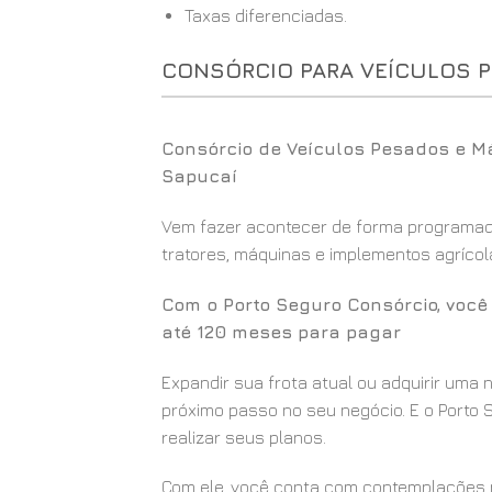
Taxas diferenciadas.
CONSÓRCIO PARA VEÍCULOS 
Consórcio de Veículos Pesados e M
Sapucaí
Vem fazer acontecer de forma programada
tratores, máquinas e implementos agrícola
Com o Porto Seguro Consórcio, voc
até 120 meses para pagar
Expandir sua frota atual ou adquirir uma
próximo passo no seu negócio. E o Porto S
realizar seus planos.
Com ele, você conta com contemplações m