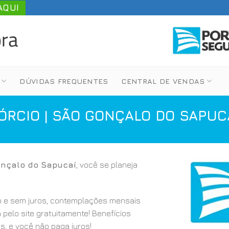
AQUI
DÚVIDAS FREQUENTES
CENTRAL DE VENDAS
RCIO | SÃO GONÇALO DO SAPUC
onçalo do Sapucaí
, você se planeja
 e sem juros, contemplações mensais
a pelo site gratuitamente! Benefícios
s, e você não paga juros!