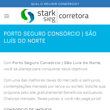
Skip
QUAL O MELHOR CONSÓRCIO?
to
content
PORTO SEGURO CONSÓRCIO | SÃO
LUÍS DO NORTE
Com
Porto Seguro Consórcio | São Luís do Norte
,
você se planeja para conquistar seus objetivos.
Com uma das melhores taxas do mercado e sem juros,
contemplações mensais por lance ou sorteio. Solicite sua
proposta pelo site gratuitamente! Benefícios exclusivos.
Chances mensais. Taxas justas, e você não paga juros!
CONSORCIO DE IMÓVEIS