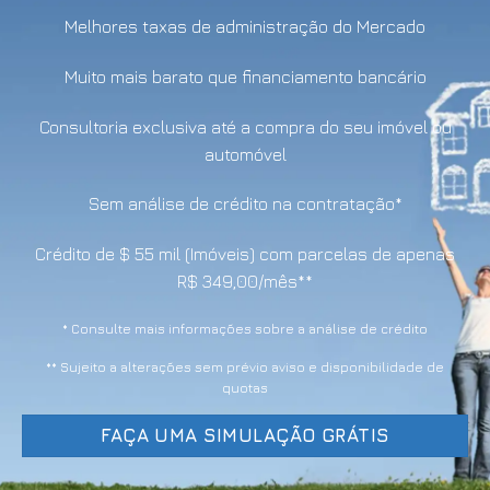
Melhores taxas de administração do Mercado
Muito mais barato que financiamento bancário
Consultoria exclusiva até a compra do seu imóvel ou
automóvel
Sem análise de crédito na contratação*
Crédito de $ 55 mil (Imóveis) com parcelas de apenas
R$ 349,00/mês**
* Consulte mais informações sobre a análise de crédito
** Sujeito a alterações sem prévio aviso e disponibilidade de
quotas
FAÇA UMA SIMULAÇÃO GRÁTIS