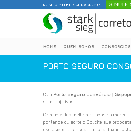
Skip
SIMULE 
QUAL O MELHOR CONSÓRCIO?
to
content
HOME
QUEM SOMOS
CONSÓRCIOS
PORTO SEGURO CONSÓ
Com
Porto Seguro Consórcio | Sapo
seus objetivos.
Com uma das melhores taxas do mercado
por lance ou sorteio. Solicite sua propost
exclusivos. Chances mensais. Taxas justa