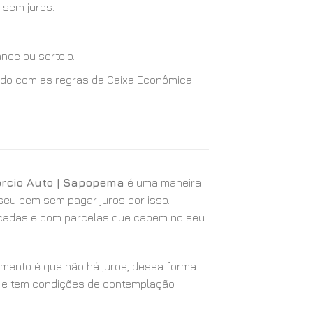
 sem juros.
nce ou sorteio.
cordo com as regras da Caixa Econômica
rcio Auto | Sapopema
é uma maneira
 seu bem sem pagar juros por isso.
icadas e com parcelas que cabem no seu
iamento é que não há juros, dessa forma
 e tem condições de contemplação