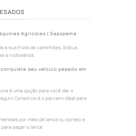
PESADOS
áquinas Agrícolas | Sapopema
 a sua frota de caminhões, ônibus,
s e rodoviários.
ê conquista seu veículo pesado em
 nova é uma opção para você dar o
eguro Consórcio é o parceiro ideal para
ensais por meio de lance ou sorteio e
 para pagar o lance.