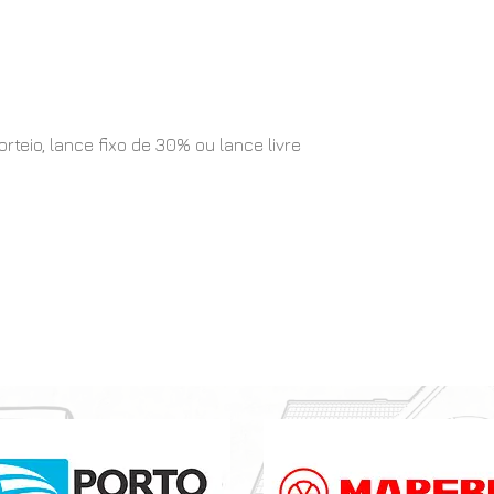
eio, lance fixo de 30% ou lance livre